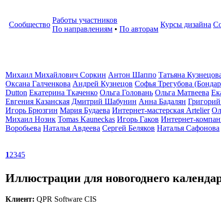
Работы участников
Сообщество
Курсы дизайна
С
По направлениям
•
По авторам
Михаил Михайлович Соркин
Антон Шаппо
Татьяна Кузнецов
Оксана Галченкова
Андрей Кузнецов
Софья Трегубова (Бондар
Dutton
Екатерина Ткаченко
Ольга Головань
Ольга Матвеева
Ек
Евгения Казанская
Дмитрий Шабунин
Анна Бадалян
Григорий
Игорь Брюзгин
Мария Будаева
Интернет-мастерская Artelier
Ол
Михаил Нозик
Tomas Kauneckas
Игорь Гаков
Интернет-компан
Воробьева
Наталья Авдеева
Сергей Беляков
Наталья Сафонова
1
2
3
4
5
Иллюстрации для новогоднего календа
Клиент:
QPR Software CIS