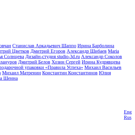
овчан
Станислав Аркадьевич Шаппо
Ирина Барболина
трий Цветков
Дмитрий Егоров
Александр Шибаев
Maria
ья Солнцева
Дизайн-студия studio-3d.ru
Александр Соколов
лануров
Дмитрий Белов
Хозин Сергей
Ирина Кудрявцева
подарочной упаковки «Правила Успеха»
Михаил Васильев
в
Михаил Матренин
Константин Константинов
Юлия
а Шеина
Eng
Rus