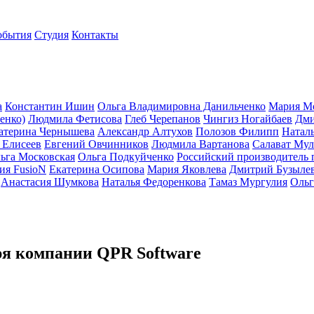
обытия
Студия
Контакты
а
Константин Ишин
Ольга Владимировна Данильченко
Мария М
енко)
Людмила Фетисова
Глеб Черепанов
Чингиз Ногайбаев
Дми
атерина Чернышева
Александр Алтухов
Полозов Филипп
Натал
 Елисеев
Евгений Овчинников
Людмила Вартанова
Салават Мул
ьга Московская
Ольга Подкуйченко
Российский производитель 
ия FusioN
Екатерина Осипова
Мария Яковлева
Дмитрий Бузыле
Анастасия Шумкова
Наталья Федоренкова
Тамаз Мургулия
Ольг
ря компании QPR Software