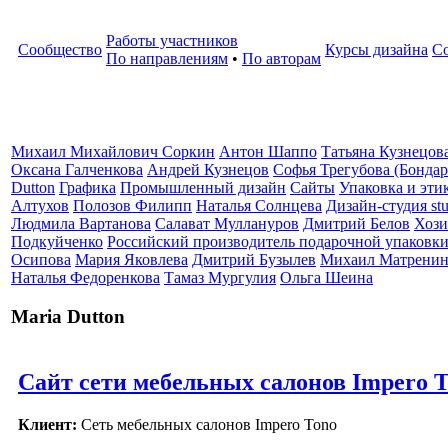
Работы участников
Сообщество
Курсы дизайна
С
По направлениям
•
По авторам
Михаил Михайлович Соркин
Антон Шаппо
Татьяна Кузнецов
Оксана Галченкова
Андрей Кузнецов
Софья Трегубова (Бондар
Dutton
Графика
Промышленный дизайн
Сайты
Упаковка и эти
Алтухов
Полозов Филипп
Наталья Солнцева
Дизайн-студия stu
Людмила Вартанова
Салават Муллануров
Дмитрий Белов
Хози
Подкуйченко
Российский производитель подарочной упаковки
Осипова
Мария Яковлева
Дмитрий Бузылев
Михаил Матрени
Наталья Федоренкова
Тамаз Мургулия
Ольга Шеина
Maria Dutton
Сайт сети мебельных салонов Impero 
Клиент:
Сеть мебельных салонов Impero Tono