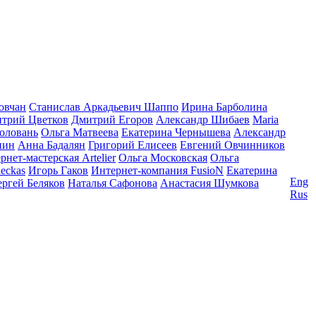
овчан
Станислав Аркадьевич Шаппо
Ирина Барболина
трий Цветков
Дмитрий Егоров
Александр Шибаев
Maria
оловань
Ольга Матвеева
Екатерина Чернышева
Александр
нин
Анна Бадалян
Григорий Елисеев
Евгений Овчинников
рнет-мастерская Artelier
Ольга Московская
Ольга
eckas
Игорь Гаков
Интернет-компания FusioN
Екатерина
Eng
ергей Беляков
Наталья Сафонова
Анастасия Шумкова
Rus