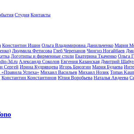
обытия
Студия
Контакты
а
Константин Ишин
Ольга Владимировна Данильченко
Мария М
енко)
Людмила Фетисова
Глеб Черепанов
Чингиз Ногайбаев
Дми
кетка
Логотипы и фирменные стили
Екатерина Ткаченко
Ольга Г
dio-3d.ru
Александр Соколов
Евгения Казанская
Дмитрий Шабу
н Сергей
Ирина Кудрявцева
Игорь Брюзгин
Мария Будаева
Инте
 «Правила Успеха»
Михаил Васильев
Михаил Нозик
Tomas Kaun
н
Константин Константинов
Юлия Воробьева
Наталья Авдеева
С
Tono