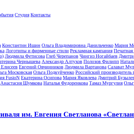
обытия
Студия
Контакты
а
Константин Ишин
Ольга Владимировна Данильченко
Мария М
тка
Логотипы и фирменные стили
Рекламная кампания
Печатная
о)
Людмила Фетисова
Глеб Черепанов
Чингиз Ногайбаев
Дмитри
атерина Чернышева
Александр Алтухов
Полозов Филипп
Натал
 Елисеев
Евгений Овчинников
Людмила Вартанова
Салават Мул
ьга Московская
Ольга Подкуйченко
Российский производитель 
ия FusioN
Екатерина Осипова
Мария Яковлева
Дмитрий Бузыле
Анастасия Шумкова
Наталья Федоренкова
Тамаз Мургулия
Ольг
иваля им. Евгения Светланова «Светлан