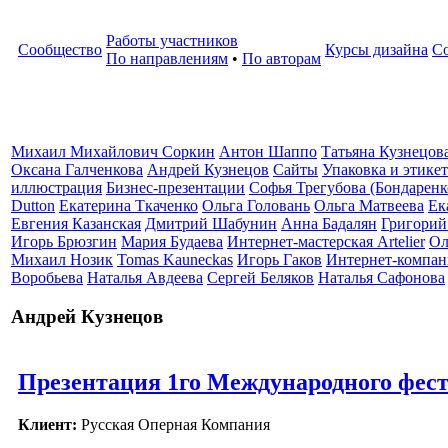
Работы участников
Сообщество
Курсы дизайна
С
По направлениям
•
По авторам
Михаил Михайлович Соркин
Антон Шаппо
Татьяна Кузнецов
Оксана Галченкова
Андрей Кузнецов
Сайты
Упаковка и этике
иллюстрация
Бизнес-презентации
Софья Трегубова (Бондаренк
Dutton
Екатерина Ткаченко
Ольга Головань
Ольга Матвеева
Ек
Евгения Казанская
Дмитрий Шабунин
Анна Бадалян
Григорий
Игорь Брюзгин
Мария Будаева
Интернет-мастерская Artelier
Ол
Михаил Нозик
Tomas Kauneckas
Игорь Гаков
Интернет-компан
Воробьева
Наталья Авдеева
Сергей Беляков
Наталья Сафонова
Андрей Кузнецов
Презентация 1го Международного фест
Клиент:
Русская Оперная Компания