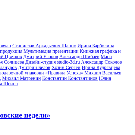
овчан
Станислав Аркадьевич Шаппо
Ирина Барболина
 продукция
Мультимедиа презентации
Книжная графика и
й Цветков
Дмитрий Егоров
Александр Шибаев
Maria
ья Солнцева
Дизайн-студия studio-3d.ru
Александр Соколов
лануров
Дмитрий Белов
Хозин Сергей
Ирина Кудрявцева
подарочной упаковки «Правила Успеха»
Михаил Васильев
в
Михаил Матренин
Константин Константинов
Юлия
а Шеина
овские недели»