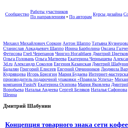
Работы участников
Сообщество
Курсы дизайна
С
По направлениям
•
По авторам
Михаил Михайлович Соркин
Антон Шаппо
Татьяна Кузнецов
Станислав Аркадьевич Шаппо
Ирина Барболина
Оксана Галче
Фетисова
Глеб Черепанов
Чингиз Ногайбаев
Дмитрий Цветков
Ольга Головань
Ольга Матвеева
Екатерина Чернышева
Алекса
3d.ru
Александр Соколов
Евгения Казанская
Дмитрий Шабуни
Бадалян
Григорий Елисеев
Евгений Овчинников
Людмила Вар
Кудрявцева
Игорь Брюзгин
Мария Будаева
Интернет-мастерская
производитель подарочной упаковки «Правила Успеха»
Михаи
компания FusioN
Екатерина Осипова
Мария Яковлева
Дмитрий
Воробьева
Наталья Авдеева
Сергей Беляков
Наталья Сафонова
Шеина
Дмитрий Шабунин
Концепция товарного знака сети коф