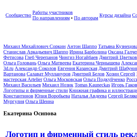
Работы участников
Сообщество
Курсы дизайна
С
По направлениям
•
По авторам
Михаил Михайлович Соркин
Антон Шаппо
Татьяна Кузнецов
Станислав Аркадьевич Шаппо
Ирина Барболина
Оксана Галче
Фетисова
Глеб Черепанов
Чингиз Ногайбаев
Дмитрий Цветков
Ольга Головань
Ольга Матвеева
Екатерина Чернышева
Алекса
3d.ru
Александр Соколов
Евгения Казанская
Дмитрий Шабуни
Вартанова
Салават Муллануров
Дмитрий Белов
Хозин Сергей
мастерская Artelier
Ольга Московская
Ольга Подкуйченко
Росс
Михаил Васильев
Михаил Нозик
Tomas Kauneckas
Игорь Гако
Логотипы и фирменные стили
Книжная графика и иллюстрац
Константинов
Юлия Воробьева
Наталья Авдеева
Сергей Беляк
Мургулия
Ольга Шеина
Екатерина Осипова
Логотип и фирменный стиль рек