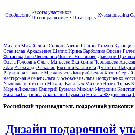
Работы участников
Сообщество
Курсы дизайна
С
По направлениям
•
По авторам
Михаил Михайлович Соркин
Антон Шаппо
Татьяна Кузнецов
Станислав Аркадьевич Шаппо
Ирина Барболина
Оксана Галче
Фетисова
Глеб Черепанов
Чингиз Ногайбаев
Дмитрий Цветков
Ольга Головань
Ольга Матвеева
Екатерина Чернышева
Алекса
3d.ru
Александр Соколов
Евгения Казанская
Дмитрий Шабуни
Вартанова
Салават Муллануров
Дмитрий Белов
Хозин Сергей
мастерская Artelier
Ольга Московская
Ольга Подкуйченко
Росс
Упаковка и этикетка
Михаил Васильев
Михаил Нозик
Tomas K
Мария Яковлева
Дмитрий Бузылев
Михаил Матренин
Констан
Наталья Сафонова
Анастасия Шумкова
Наталья Федоренкова
Т
Российский производитель подарочной упаковки
Дизайн подарочной уп