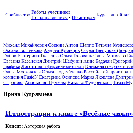
Работы участников
Сообщество
Курсы дизайна
С
По направлениям
•
По авторам
Михаил Михайлович Соркин
Антон Шаппо
Татьяна Кузнецов
Оксана Галченкова
Андрей Кузнецов
Софья Трегубова (Бондар
Dutton
Екатерина Ткаченко
Ольга Головань
Ольга Матвеева
Ек
Евгения Казанская
Дмитрий Шабунин
Анна Бадалян
Григорий
Графика
Логотипы и фирменные стили
Книжная графика и ил
Ольга Московская
Ольга Подкуйченко
Российский производит
компания FusioN
Екатерина Осипова
Мария Яковлева
Дмитрий
Сафонова
Анастасия Шумкова
Наталья Федоренкова
Тамаз Му
Ирина Кудрявцева
Иллюстрации к книге «Весёлые чижи»
Клиент:
Авторская работа