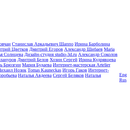
овчан
Станислав Аркадьевич Шаппо
Ирина Барболина
трий Цветков
Дмитрий Егоров
Александр Шибаев
Maria
ья Солнцева
Дизайн-студия studio-3d.ru
Александр Соколов
лануров
Дмитрий Белов
Хозин Сергей
Ирина Кудрявцева
ь Брюзгин
Мария Будаева
Интернет-мастерская Artelier
ихаил Нозик
Tomas Kauneckas
Игорь Гаков
Интернет-
Eng
робьева
Наталья Авдеева
Сергей Беляков
Наталья
Rus