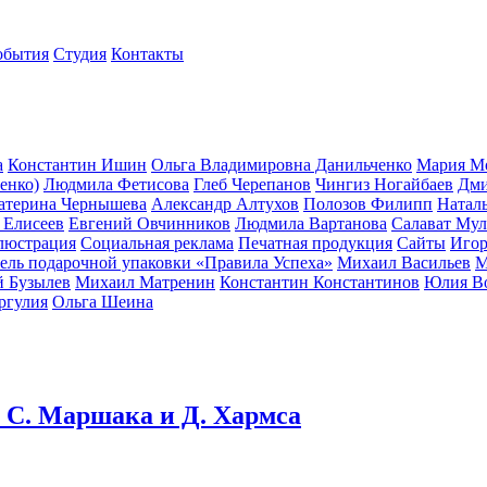
обытия
Студия
Контакты
а
Константин Ишин
Ольга Владимировна Данильченко
Мария М
енко)
Людмила Фетисова
Глеб Черепанов
Чингиз Ногайбаев
Дми
атерина Чернышева
Александр Алтухов
Полозов Филипп
Натал
 Елисеев
Евгений Овчинников
Людмила Вартанова
Салават Мул
люстрация
Социальная реклама
Печатная продукция
Сайты
Игор
ель подарочной упаковки «Правила Успеха»
Михаил Васильев
М
 Бузылев
Михаил Матренин
Константин Константинов
Юлия Во
ргулия
Ольга Шеина
 С. Маршака и Д. Хармса