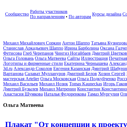
Работы участников
Сообщество
Курсы дизайна
С
По направлениям
•
По авторам
Михаил Михайлович Соркин
Антон Шаппо
Татьяна Кузнецов
Станислав Аркадьевич Шаппо
Ирина Барболина
Оксана Галче
Фетисова
Глеб Черепанов
Чингиз Ногайбаев
Дмитрий Цветков
Ольга Головань
Ольга Матвеева
Сайты
Иллюстрация
Печатная
Логотипы и фирменные стили
Екатерина Чернышева
Алексан
3d.ru
Александр Соколов
Евгения Казанская
Дмитрий Шабуни
Вартанова
Салават Муллануров
Дмитрий Белов
Хозин Сергей
мастерская Artelier
Ольга Московская
Ольга Подкуйченко
Росс
Михаил Васильев
Михаил Нозик
Tomas Kauneckas
Игорь Гако
Дмитрий Бузылев
Михаил Матренин
Константин Константино
Анастасия Шумкова
Наталья Федоренкова
Тамаз Мургулия
Ол
Ольга Матвеева
Плакат "От концепции к проект