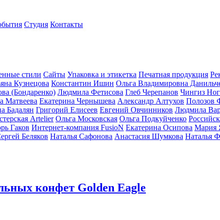
обытия
Студия
Контакты
енные стили
Сайты
Упаковка и этикетка
Печатная продукция
Ре
ьяна Кузнецова
Константин Ишин
Ольга Владимировна Данильч
ва (Бондаренко)
Людмила Фетисова
Глеб Черепанов
Чингиз Ног
а Матвеева
Екатерина Чернышева
Александр Алтухов
Полозов 
а Бадалян
Григорий Елисеев
Евгений Овчинников
Людмила Вар
терская Artelier
Ольга Московская
Ольга Подкуйченко
Российск
рь Гаков
Интернет-компания FusioN
Екатерина Осипова
Мария 
ергей Беляков
Наталья Сафонова
Анастасия Шумкова
Наталья Ф
льных конфет Golden Eagle