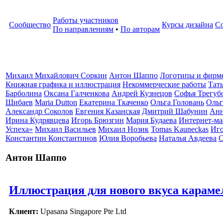
Работы участников
Сообщество
Курсы дизайна
С
По направлениям
•
По авторам
Михаил Михайлович Соркин
Антон Шаппо
Логотипы и фирм
Книжная графика и иллюстрация
Некоммерческие работы
Тат
Барболина
Оксана Галченкова
Андрей Кузнецов
Софья Трегубо
Шибаев
Maria Dutton
Екатерина Ткаченко
Ольга Головань
Ольг
Александр Соколов
Евгения Казанская
Дмитрий Шабунин
Анн
Ирина Кудрявцева
Игорь Брюзгин
Мария Будаева
Интернет-мас
Успеха»
Михаил Васильев
Михаил Нозик
Tomas Kauneckas
Иго
Константин Константинов
Юлия Воробьева
Наталья Авдеева
С
Антон Шаппо
Иллюстрация для нового вкуса караме
Клиент:
Upasana Singapore Pte Ltd