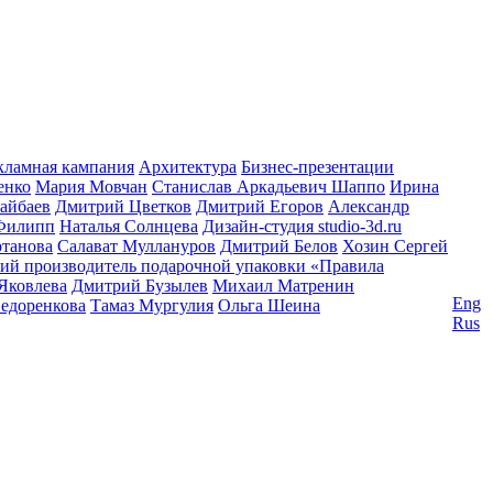
кламная кампания
Архитектура
Бизнес-презентации
енко
Мария Мовчан
Станислав Аркадьевич Шаппо
Ирина
айбаев
Дмитрий Цветков
Дмитрий Егоров
Александр
Филипп
Наталья Солнцева
Дизайн-студия studio-3d.ru
танова
Салават Муллануров
Дмитрий Белов
Хозин Сергей
ий производитель подарочной упаковки «Правила
Яковлева
Дмитрий Бузылев
Михаил Матренин
Eng
едоренкова
Тамаз Мургулия
Ольга Шеина
Rus