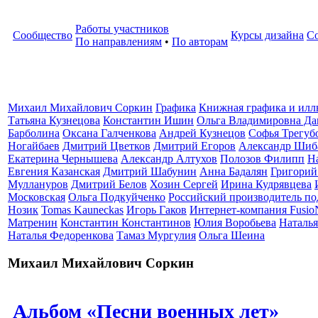
Работы участников
Сообщество
Курсы дизайна
С
По направлениям
•
По авторам
Михаил Михайлович Соркин
Графика
Книжная графика и илл
Татьяна Кузнецова
Константин Ишин
Ольга Владимировна Да
Барболина
Оксана Галченкова
Андрей Кузнецов
Софья Трегубо
Ногайбаев
Дмитрий Цветков
Дмитрий Егоров
Александр Шиб
Екатерина Чернышева
Александр Алтухов
Полозов Филипп
Н
Евгения Казанская
Дмитрий Шабунин
Анна Бадалян
Григорий
Муллануров
Дмитрий Белов
Хозин Сергей
Ирина Кудрявцева
Московская
Ольга Подкуйченко
Российский производитель по
Нозик
Tomas Kauneckas
Игорь Гаков
Интернет-компания Fusio
Матренин
Константин Константинов
Юлия Воробьева
Наталья
Наталья Федоренкова
Тамаз Мургулия
Ольга Шеина
Михаил Михайлович Соркин
Альбом «Песни военных лет»