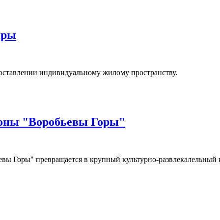
иры
поставлении индивидуальному жилому пространству.
зоны "Воробьевы Горы"
евы Горы" превращается в крупный культурно-развлекалельный к