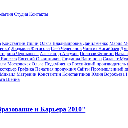
обытия
Студия
Контакты
а
Константин Ишин
Ольга Владимировна Данильченко
Мария М
енко)
Людмила Фетисова
Глеб Черепанов
Чингиз Ногайбаев
Дми
атерина Чернышева
Александр Алтухов
Полозов Филипп
Натал
 Елисеев
Евгений Овчинников
Людмила Вартанова
Салават Мул
ьга Московская
Ольга Подкуйченко
Российский производитель 
кстерьер
Графика
Печатная продукция
Сайты
Промышленный д
Михаил Матренин
Константин Константинов
Юлия Воробьева
Н
ьга Шеина
разование и Карьера 2010"