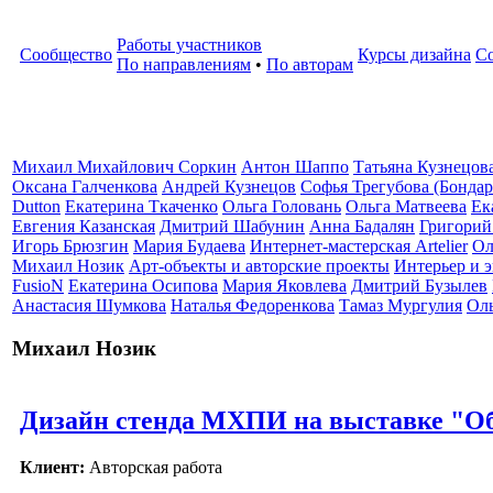
Работы участников
Сообщество
Курсы дизайна
С
По направлениям
•
По авторам
Михаил Михайлович Соркин
Антон Шаппо
Татьяна Кузнецов
Оксана Галченкова
Андрей Кузнецов
Софья Трегубова (Бондар
Dutton
Екатерина Ткаченко
Ольга Головань
Ольга Матвеева
Ек
Евгения Казанская
Дмитрий Шабунин
Анна Бадалян
Григорий
Игорь Брюзгин
Мария Будаева
Интернет-мастерская Artelier
Ол
Михаил Нозик
Арт-объекты и авторские проекты
Интерьер и э
FusioN
Екатерина Осипова
Мария Яковлева
Дмитрий Бузылев
Анастасия Шумкова
Наталья Федоренкова
Тамаз Мургулия
Ол
Михаил Нозик
Дизайн стенда МХПИ на выставке "Об
Клиент:
Авторская работа