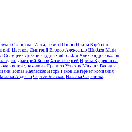
овчан
Станислав Аркадьевич Шаппо
Ирина Барболина
трий Цветков
Дмитрий Егоров
Александр Шибаев
Maria
ья Солнцева
Дизайн-студия studio-3d.ru
Александр Соколов
лануров
Дмитрий Белов
Хозин Сергей
Ирина Кудрявцева
подарочной упаковки «Правила Успеха»
Михаил Васильев
изайн
Tomas Kauneckas
Игорь Гаков
Интернет-компания
аталья Авдеева
Сергей Беляков
Наталья Сафонова