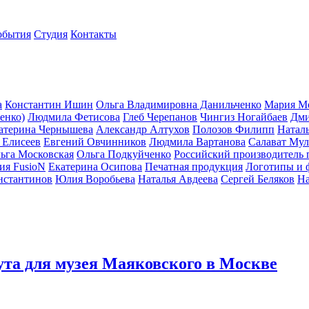
обытия
Студия
Контакты
а
Константин Ишин
Ольга Владимировна Данильченко
Мария М
енко)
Людмила Фетисова
Глеб Черепанов
Чингиз Ногайбаев
Дми
атерина Чернышева
Александр Алтухов
Полозов Филипп
Натал
 Елисеев
Евгений Овчинников
Людмила Вартанова
Салават Мул
ьга Московская
Ольга Подкуйченко
Российский производитель 
ия FusioN
Екатерина Осипова
Печатная продукция
Логотипы и 
нстантинов
Юлия Воробьева
Наталья Авдеева
Сергей Беляков
На
ута для музея Маяковского в Москве