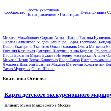
Работы участников
Сообщество
Курсы дизайна
С
По направлениям
•
По авторам
Михаил Михайлович Соркин
Антон Шаппо
Татьяна Кузнецов
Оксана Галченкова
Андрей Кузнецов
Софья Трегубова (Бондар
Dutton
Екатерина Ткаченко
Ольга Головань
Ольга Матвеева
Ек
Евгения Казанская
Дмитрий Шабунин
Анна Бадалян
Григорий
Игорь Брюзгин
Мария Будаева
Интернет-мастерская Artelier
Ол
Михаил Нозик
Tomas Kauneckas
Игорь Гаков
Интернет-компан
Яковлева
Дмитрий Бузылев
Михаил Матренин
Константин Ко
Тамаз Мургулия
Ольга Шеина
Екатерина Осипова
Карта детского экскурсионного маршр
Клиент:
Музей Маяковского в Москве