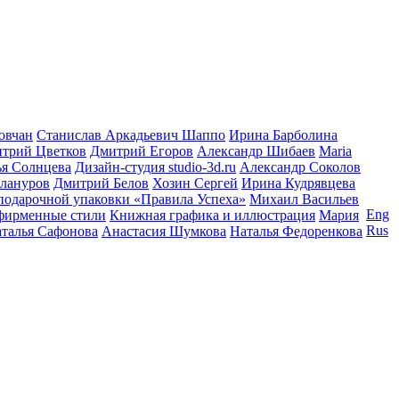
овчан
Станислав Аркадьевич Шаппо
Ирина Барболина
трий Цветков
Дмитрий Егоров
Александр Шибаев
Maria
ья Солнцева
Дизайн-студия studio-3d.ru
Александр Соколов
лануров
Дмитрий Белов
Хозин Сергей
Ирина Кудрявцева
подарочной упаковки «Правила Успеха»
Михаил Васильев
Eng
фирменные стили
Книжная графика и иллюстрация
Мария
Rus
талья Сафонова
Анастасия Шумкова
Наталья Федоренкова