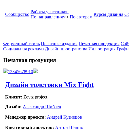
Работы участников
Сообщество
Курсы дизайна
С
По направлениям
•
По авторам
Фирменный стиль
Печатные издания
Печатная продукция
Cай
Социальная реклама
Дизайн пространства
Иллюстрация
Графи
Печатная продукция
1
2
3
4
5
6
7
8
9
10
Дизайн толстовки Mix Fight
Клиент:
Zeytz project
Дизайн:
Александр Шибаев
Менеджер проекта:
Андрей Кузнецов
Креативный директор:
Антон Шаппо