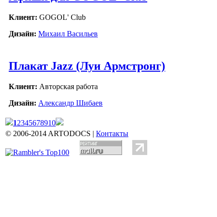
Клиент:
GOGOL' Club
Дизайн:
Михаил Васильев
Плакат Jazz (Луи Армстронг)
Клиент:
Авторская работа
Дизайн:
Александр Шибаев
1
2
3
4
5
6
7
8
9
10
© 2006-2014 ARTODOCS |
Контакты